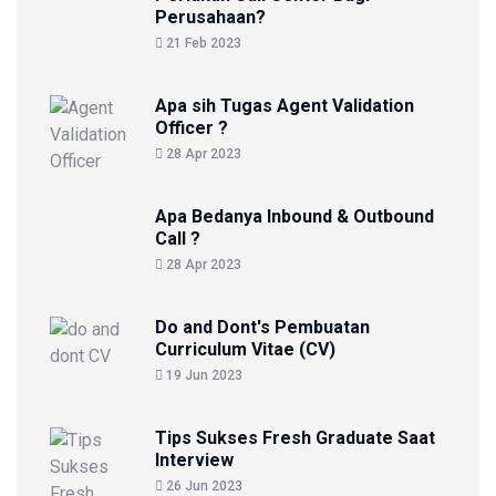
Perusahaan?
21 Feb 2023
Apa sih Tugas Agent Validation
Officer ?
28 Apr 2023
Apa Bedanya Inbound & Outbound
Call ?
28 Apr 2023
Do and Dont's Pembuatan
Curriculum Vitae (CV)
19 Jun 2023
Tips Sukses Fresh Graduate Saat
Interview
26 Jun 2023