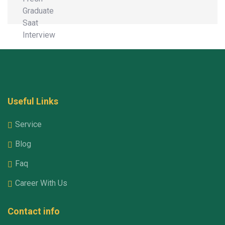
Useful Links
Service
Blog
Faq
Career With Us
Contact info