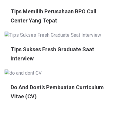
Tips Memilih Perusahaan BPO Call
Center Yang Tepat
Tips Sukses Fresh Graduate Saat
Interview
Do And Dont's Pembuatan Curriculum
Vitae (CV)